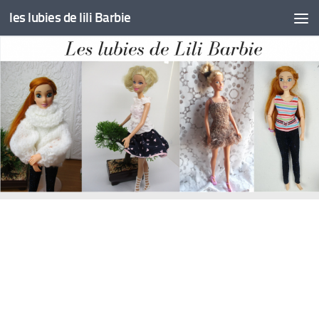
les lubies de lili Barbie
Skip to content