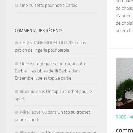
un boléro
Une nuisette pour notre Barbie
de choisi
d’année, 
de chois
boléro le.
COMMENTAIRES RÉCENTS
CHRISTIANE MOREL OLLIVIER
dans
patron de lingerie pour barbie
Un ensemble jupe et top pour notre
Barbie - les lubies de lili Barbie
dans
Ensemble jupe et top 2e partie
lilibarbie
dans
Un top au crochet pour le
sport
Mireilleover60
dans
Un top au crochet
ROBE
/
V
pour le sport
comme