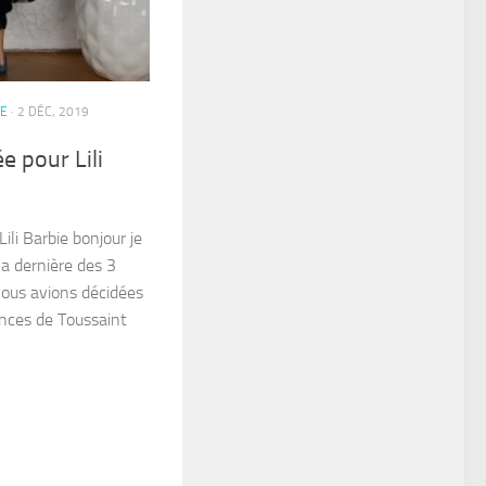
IE
· 2 DÉC, 2019
e pour Lili
ili Barbie bonjour je
la dernière des 3
nous avions décidées
ances de Toussaint