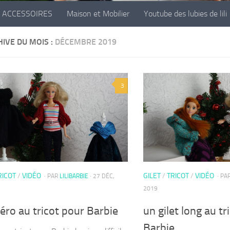
ACCESSOIRES
Maison et Mobilier
Youtube des lubies de lili
IVE DU MOIS :
DÉCEMBRE 2019
3
RICOT
/
VIDÉO
GILET
/
TRICOT
/
VIDÉO
· PAR
LILIBARBIE
· 27 DÉC,
· PA
2019
éro au tricot pour Barbie
un gilet long au tri
Barbie