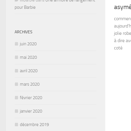
lilibarbie
dans
Une armoire de rangement
asymé
pour Barbie
comment 
aujourd’h
ARCHIVES
jolie rob
à dire a
juin 2020
coté
mai 2020
avril 2020
mars 2020
février 2020
janvier 2020
décembre 2019