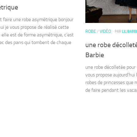
trique
faire une robe asymétrique bonjour
ui je vous propose de réalisé cette
ROBE
/
VIDÉO
· PAR
LILIBARB
e elle est de forme asymétrique, c’est
vec des pans qui tombent de chaque
une robe décolleté
Barbie
une robe décolletée pour L
vous propose aujourd’hui 
robes de princesses que 
de faire pendant les vac