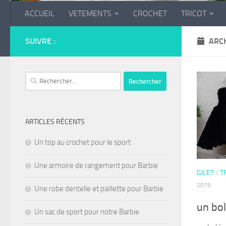
ACCUEIL
VETEMENTS
CROCHET
TRICOT
SUIVRE :
ARCH
Rechercher :
ARTICLES RÉCENTS
Un top au crochet pour le sport
Une armoire de rangement pour Barbie
GILET
/
T
2019
Une robe dentelle et paillette pour Barbie
un bol
Un sac de sport pour notre Barbie