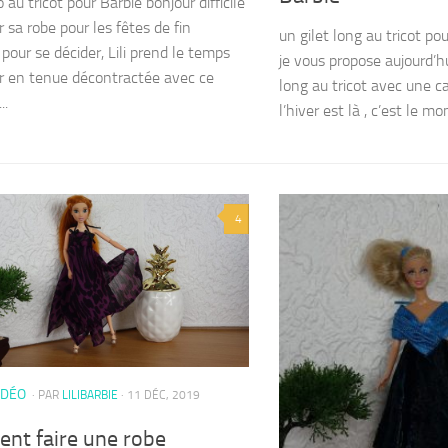
 au tricot pour Barbie bonjour difficile
r sa robe pour les fêtes de fin
un gilet long au tricot pou
pour se décider, Lili prend le temps
je vous propose aujourd’hu
ir en tenue décontractée avec ce
long au tricot avec une
..
l’hiver est là , c’est le mo
4
IDÉO
· PAR
LILIBARBIE
· 11 DÉC, 2019
nt faire une robe