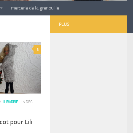
mercerie de la grenouille
PLUS
3
R
LILIBARBIE
· 15 DÉC,
cot pour Lili