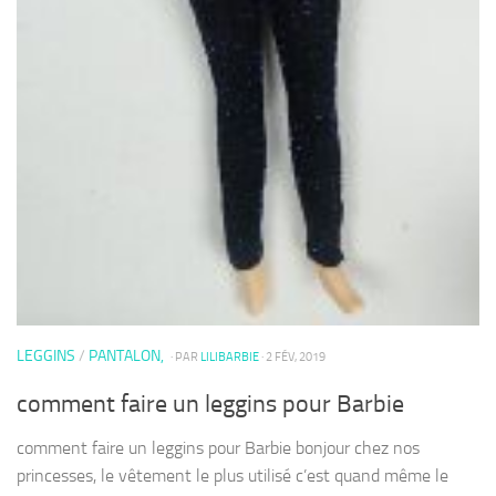
LEGGINS
/
PANTALON,
· PAR
LILIBARBIE
· 2 FÉV, 2019
comment faire un leggins pour Barbie
comment faire un leggins pour Barbie bonjour chez nos
princesses, le vêtement le plus utilisé c’est quand même le