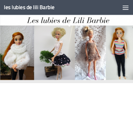
les lubies de lili Barbie
Skip to content