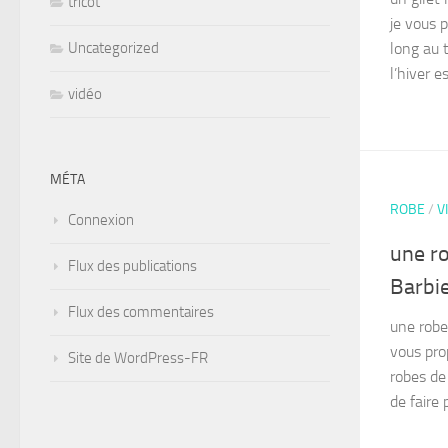
tricot
je vous p
long au 
Uncategorized
l’hiver e
vidéo
MÉTA
ROBE
/
V
Connexion
une ro
Flux des publications
Barbi
Flux des commentaires
une robe 
vous pro
Site de WordPress-FR
robes de
de faire