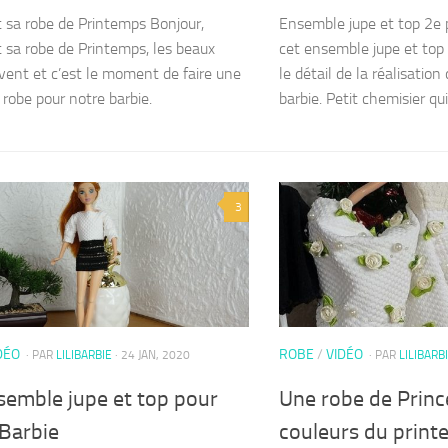
t sa robe de Printemps Bonjour,
Ensemble jupe et top 2e p
t sa robe de Printemps, les beaux
cet ensemble jupe et top 
rivent et c’est le moment de faire une
le détail de la réalisation
 robe pour notre barbie.
barbie. Petit chemisier qui 
3
DÉO
ROBE
/
VIDÉO
· PAR
LILIBARBIE
· 24 JAN, 2020
· PAR
LILIBARB
semble jupe et top pour
Une robe de Princ
 Barbie
couleurs du prin