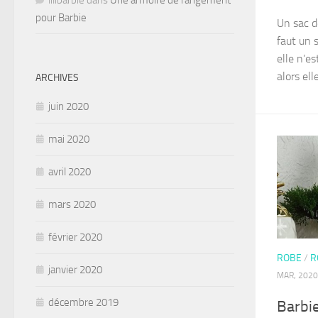
lilibarbie
dans
Une armoire de rangement
pour Barbie
Un sac d
faut un s
elle n’e
alors ell
ARCHIVES
juin 2020
mai 2020
avril 2020
mars 2020
février 2020
ROBE
/
R
janvier 2020
MAR, 2020
décembre 2019
Barbie