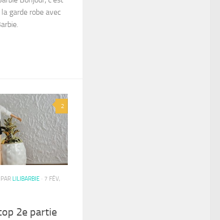
la garde robe avec
arbie.
2
· PAR
LILIBARBIE
· 7 FÉV,
top 2e partie