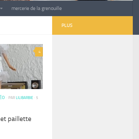
mercerie de la grenouille
PLUS
4
DÉO
· PAR
LILIBARBIE
· 5
et paillette