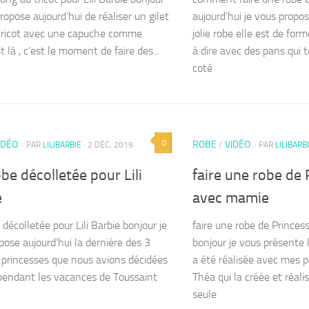
ropose aujourd’hui de réaliser un gilet
aujourd’hui je vous propos
tricot avec une capuche comme
jolie robe elle est de for
st là , c’est le moment de faire des...
à dire avec des pans qui
coté
0
IDÉO
ROBE
/
VIDÉO
· PAR
LILIBARBIE
· 2 DÉC, 2019
· PAR
LILIBARB
be décolletée pour Lili
faire une robe de
e
avec mamie
décolletée pour Lili Barbie bonjour je
faire une robe de Prince
pose aujourd’hui la dernière des 3
bonjour je vous présente 
 princesses que nous avions décidées
a été réalisée avec mes pe
 pendant les vacances de Toussaint
Théa qui la créée et réal
seule