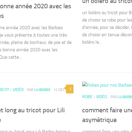
un boléro au trico
bonne année 2020 avec les
un boléro au tricot pour Ba
es
de choisir sa robe pour les
d’année, pour se décider, 
ne année 2020 avec les Barbies
de choisir en tenue déco
 je vous présente à toutes une très
boléro le...
née, pleine de bonheur, de joie et de
rès bonne année 2020 avec les
Que cette...
3
RICOT
/
VIDÉO
· PAR
LILIBARBIE
· 15 DÉC,
ROBE
/
VIDÉO
· PAR
LILIBARB
et long au tricot pour Lili
comment faire un
e
asymétrique
long au tricot pour Lili Barbie bonjour
comment faire une robe 