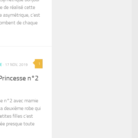
e de réalisé cette
me asymétrique, c’est
 tombent de chaque
1
IE
· 17 NOV, 2019
 Princesse n°2
sse n°2 avec mamie
la deuxième robe qui
tites filles c’est
isée presque toute