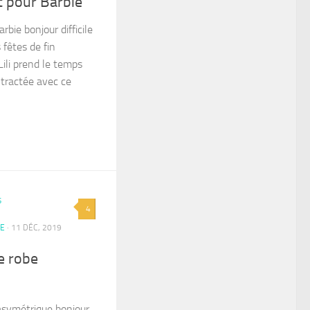
t pour Barbie
rbie bonjour difficile
 fêtes de fin
Lili prend le temps
ntractée avec ce
4
IE
· 11 DÉC, 2019
e robe
asymétrique bonjour