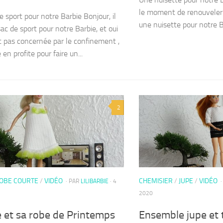
le moment de renouveler 
e sport pour notre Barbie Bonjour, il
une nuisette pour notre B
ac de sport pour notre Barbie, et oui
st pas concernée par le confinement ,
e en profite pour faire un...
2
OBE COURTE
/
VIDÉO
CHEMISIER
/
JUPE
/
VIDÉO
· PAR
LILIBARBIE
· 4
2020
 et sa robe de Printemps
Ensemble jupe et 