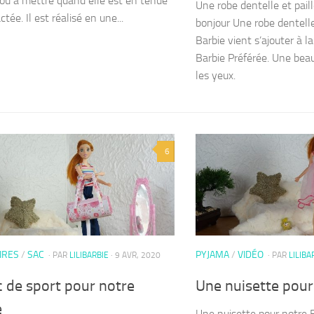
, ou à mettre quand elle est en tenue
Une robe dentelle et pail
tée. Il est réalisé en une...
bonjour Une robe dentelle
Barbie vient s’ajouter à l
Barbie Préférée. Une beau
les yeux.
6
IRES
/
SAC
PYJAMA
/
VIDÉO
· PAR
LILIBARBIE
· 9 AVR, 2020
· PAR
LILIBA
 de sport pour notre
Une nuisette pour
e
Une nuisette pour notre B