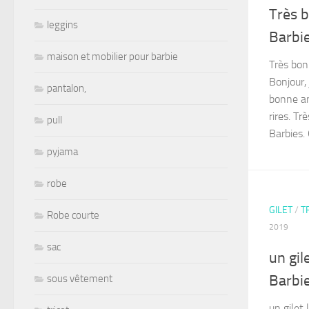
Très 
leggins
Barbi
maison et mobilier pour barbie
Très bon
Bonjour,
pantalon,
bonne an
rires. T
pull
Barbies. 
pyjama
robe
GILET
/
T
Robe courte
2019
sac
un gil
Barbi
sous vêtement
un gilet 