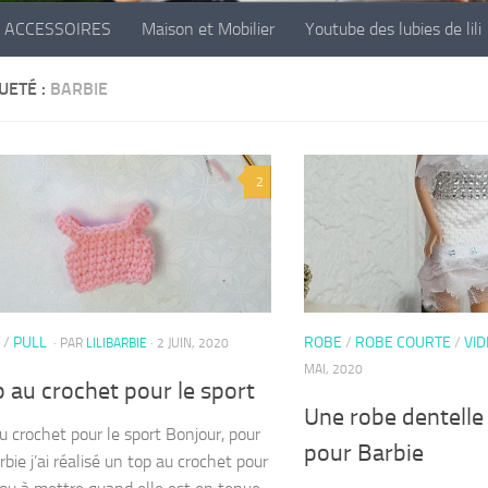
ACCESSOIRES
Maison et Mobilier
Youtube des lubies de lili
UETÉ :
BARBIE
2
/
PULL
ROBE
/
ROBE COURTE
/
VI
· PAR
LILIBARBIE
· 2 JUIN, 2020
MAI, 2020
 au crochet pour le sport
Une robe dentelle 
u crochet pour le sport Bonjour, pour
pour Barbie
bie j’ai réalisé un top au crochet pour