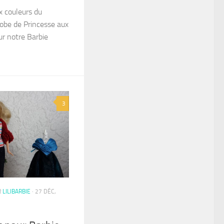
x couleurs du
robe de Princesse aux
ur notre Barbie
3
R
LILIBARBIE
· 27 DÉC,