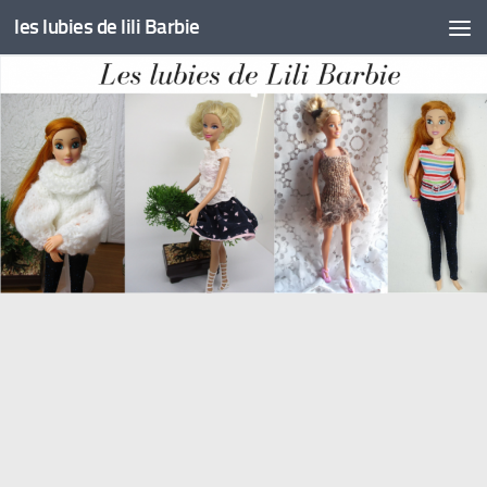
les lubies de lili Barbie
Skip to content