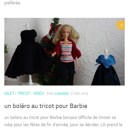
préférée.
3
GILET
/
TRICOT
/
VIDÉO
· PAR
LILIBARBIE
· 27 DÉC, 2019
un boléro au tricot pour Barbie
un boléro au tricot pour Barbie bonjour difficile de choisir sa
robe pour les fêtes de fin d’année, pour se décider, Lili prend le