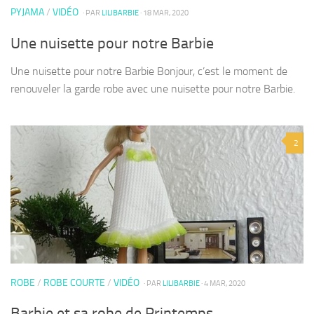
PYJAMA
/
VIDÉO
· PAR
LILIBARBIE
· 18 MAR, 2020
Une nuisette pour notre Barbie
Une nuisette pour notre Barbie Bonjour, c’est le moment de
renouveler la garde robe avec une nuisette pour notre Barbie.
2
ROBE
/
ROBE COURTE
/
VIDÉO
· PAR
LILIBARBIE
· 4 MAR, 2020
Barbie et sa robe de Printemps