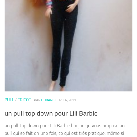
PULL
/
TRICOT
· PAR
LILIBARBIE
· 6 SEP, 2019
un pull top down pour Lili Barbie
un pull top down pour Lili Barbie bonjour je vous propose un
pull qui se fait en une fois, ce qui est très pratique, même si