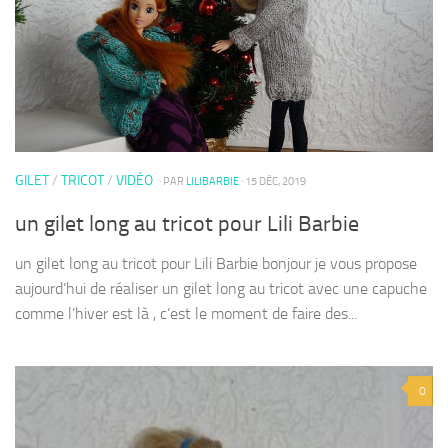
GILET
/
TRICOT
/
VIDÉO
· PAR
LILIBARBIE
· 15 DÉC, 2019
un gilet long au tricot pour Lili Barbie
un gilet long au tricot pour Lili Barbie bonjour je vous propose
aujourd’hui de réaliser un gilet long au tricot avec une capuche
comme l’hiver est là , c’est le moment de faire des...
0