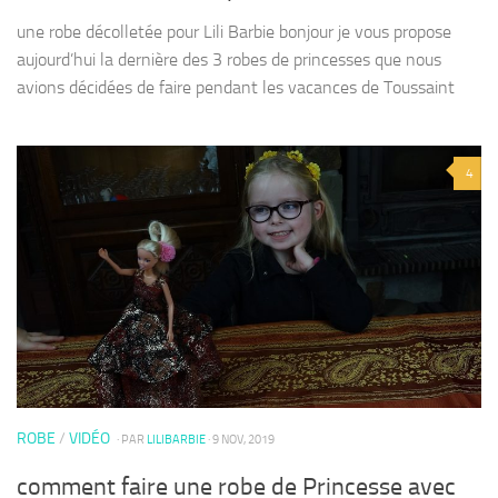
une robe décolletée pour Lili Barbie bonjour je vous propose
aujourd’hui la dernière des 3 robes de princesses que nous
avions décidées de faire pendant les vacances de Toussaint
4
ROBE
/
VIDÉO
· PAR
LILIBARBIE
· 9 NOV, 2019
comment faire une robe de Princesse avec