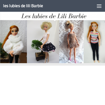
les lubies de lili Barbie
Skip to content