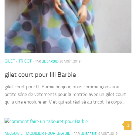
GILET
/
TRICOT
· PAR
LILIBARBIE
· 20 AOÛT, 2019
gilet court pour lili Barbie
gilet court pour lili Barbie bonjour, nous commençons une
petite série de vêtements pour la rentrée avec un gilet court
qui a une encolure en V et qui est réalisé au tricot le corps...
2
MAISON ET MOBILIER POUR BARBIE
· PAR
LILIBARBIE
· 9 AOÛT, 2019