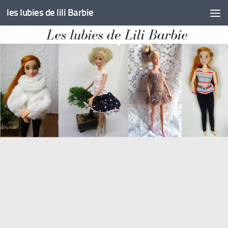
les lubies de lili Barbie
Skip to content