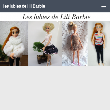
les lubies de lili Barbie
Skip to content