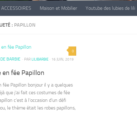
ACCESSOIRES
Maison et Mobilier
Youtube des lubies de lili
UETÉ :
PAPILLON
0
 DE BARBIE
· PAR
LILIBARBIE
· 16 JUIN, 2019
 en fée Papillon
 fée Papillon bonjour il y a quelques
jà que j’ai fait ces costumes de fée
pillon c’est à l’occasion d’un défi
ou, le thème était les robes papillons,