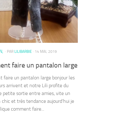
N,
· PAR
LILIBARBIE
· 14 MAI, 2019
nt faire un pantalon large
faire un pantalon large bonjour les
rs arrivent et notre Lili profite du
e petite sortie entre amies, vite un
 chic et très tendance aujourd’hui je
lique comment faire...