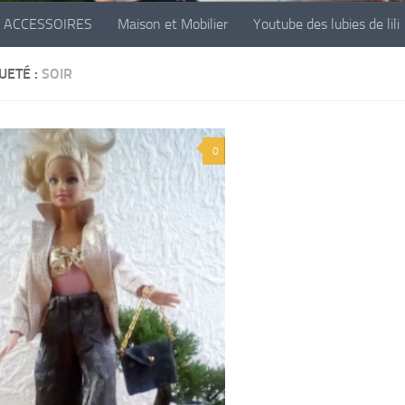
ACCESSOIRES
Maison et Mobilier
Youtube des lubies de lili
UETÉ :
SOIR
0