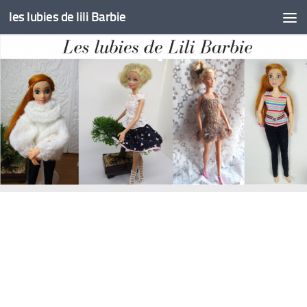
les lubies de lili Barbie
Skip to content