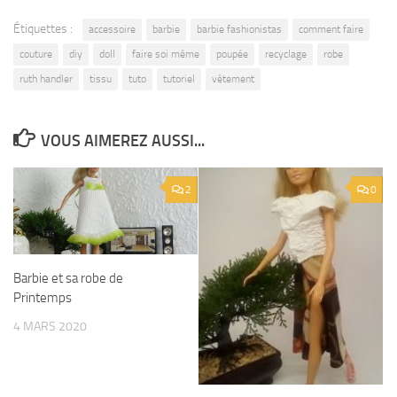
Étiquettes :
accessoire
barbie
barbie fashionistas
comment faire
couture
diy
doll
faire soi même
poupée
recyclage
robe
ruth handler
tissu
tuto
tutoriel
vêtement
VOUS AIMEREZ AUSSI...
2
0
Barbie et sa robe de
Printemps
4 MARS 2020